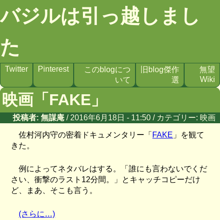
バジルは引っ越しまし
た
Twitter
Pinterest
このblogにつ
旧blog傑作
無望
Wiki
いて
選
映画「FAKE」
投稿者: 無謀庵
/ 2016年6月18日 - 11:50 / カテゴリー:
映画
佐村河内守の密着ドキュメンタリー「
FAKE
」を観て
きた。
例によってネタバレはする。「誰にも言わないでくだ
さい、衝撃のラスト12分間。」とキャッチコピーだけ
ど、まあ、そこも言う。
(さらに…)