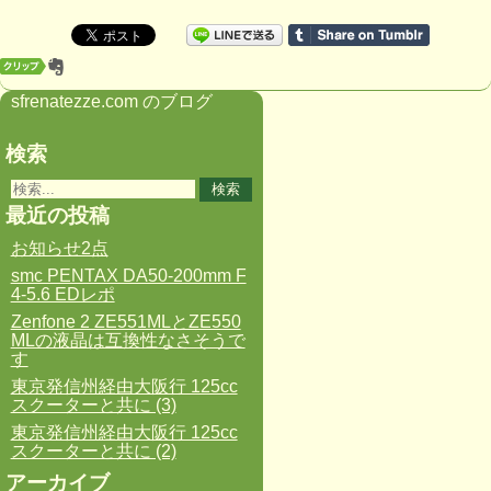
sfrenatezze.com のブログ
検索
最近の投稿
お知らせ2点
smc PENTAX DA50-200mm F
4-5.6 EDレポ
Zenfone 2 ZE551MLとZE550
MLの液晶は互換性なさそうで
す
東京発信州経由大阪行 125cc
スクーターと共に (3)
東京発信州経由大阪行 125cc
スクーターと共に (2)
アーカイブ