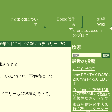
このblogについ
旧blog傑作
無望
Wiki
て
選
sfrenatezze.com
のブログ
16年9月17日 - 07:06 / カテゴリー:
PC
検索
最近の投稿
飛んできた。
お知らせ2点
smc PENTAX DA50-
けらしいんだけど、不勉強にして
200mm F4-5.6 EDレ
ポ
Zenfone 2 ZE551ML
ins。メモリーも4GB積んでいて、
とZE550MLの液晶は
互換性なさそうです
東京発信州経由大阪
行 125ccスクーター