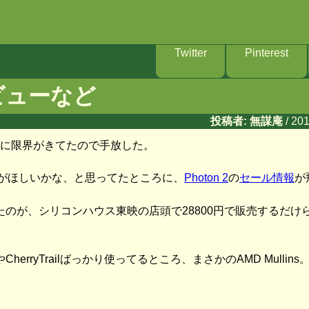
た
Twitter
Pinterest
2レビューなど
投稿者: 無謀庵
/ 20
すがに限界がきてたので手放した。
がほしいかな、と思ってたところに、
Photon 2
の
セール情報
が
いたのが、シリコンハウス東映の店頭で28800円で販売するだ
やCherryTrailばっかり使ってるところ、まさかのAMD Mull